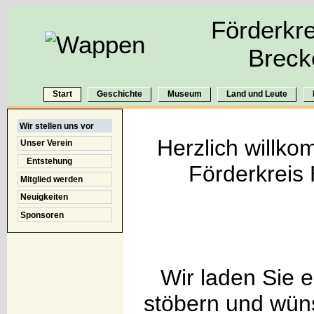
Förderkre
Breck
Start
Geschichte
Museum
Land und Leute
Wir stellen uns vor
Herzlich willko
Unser Verein
Entstehung
Förderkreis 
Mitglied werden
Neuigkeiten
Sponsoren
Wir laden Sie e
stöbern und wüns