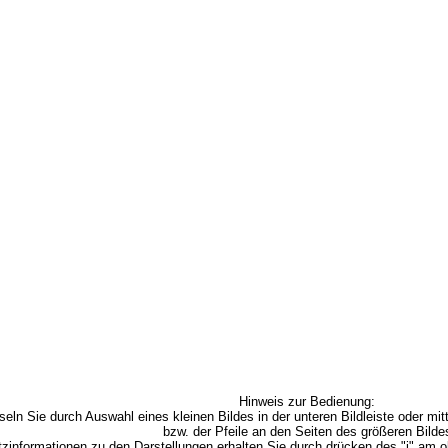
Hinweis zur Bedienung:
seln Sie durch Auswahl eines kleinen Bildes in der unteren Bildleiste oder mitt
bzw. der Pfeile an den Seiten des größeren Bilde
zinformationen zu den Darstellungen erhalten Sie durch drücken des "i" am o