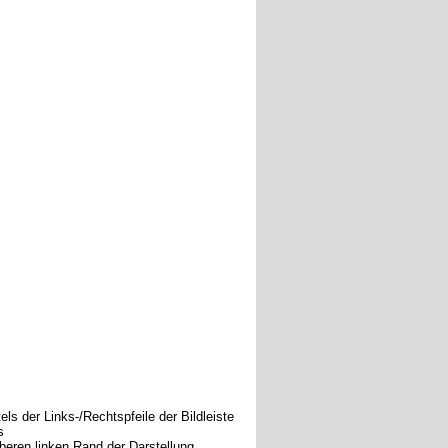
els der Links-/Rechtspfeile der Bildleiste
s
beren linken Rand der Darstellung.