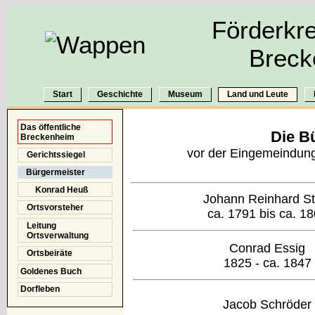
Förderkre
Breck
Start
Geschichte
Museum
Land und Leute
Das öffentliche
Die B
Breckenheim
vor der Eingemeindun
Gerichtssiegel
Bürgermeister
Konrad Heuß
Johann Reinhard St
Ortsvorsteher
ca. 1791 bis ca. 1
Leitung
Ortsverwaltung
Conrad Essig
Ortsbeiräte
1825 - ca. 1847
Goldenes Buch
Dorfleben
Jacob Schröder