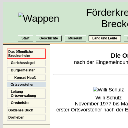
Förderkre
Breck
Start
Geschichte
Museum
Land und Leute
Das öffentliche
Die O
Breckenheim
nach der Eingemeindun
Gerichtssiegel
Bürgermeister
Konrad Heuß
Ortsvorsteher
Leitung
Ortsverwaltung
Willi Schulz
November 1977 bis Ma
Ortsbeiräte
erster Ortsvorsteher nach der
Goldenes Buch
Dorfleben