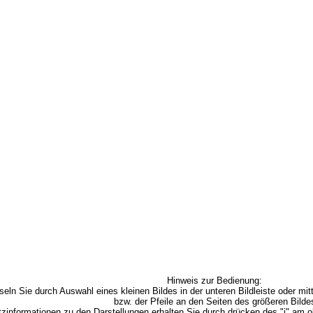
Hinweis zur Bedienung:
seln Sie durch Auswahl eines kleinen Bildes in der unteren Bildleiste oder mitt
bzw. der Pfeile an den Seiten des größeren Bilde
zinformationen zu den Darstellungen erhalten Sie durch drücken des "i" am o