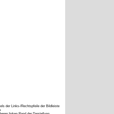
els der Links-/Rechtspfeile der Bildleiste
s
beren linken Rand der Darstellung.